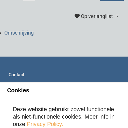
Op verlanglijst
Omschrijving
Contact
RebelHoofcare VOF
Cookies
Venneweg 16
9541XN Vlagtwedde
Netherlands
Deze website gebruikt zowel functionele
als niet-functionele cookies. Meer info in
+31 6 1894 5079 (English spoken)
onze
Privacy Policy.