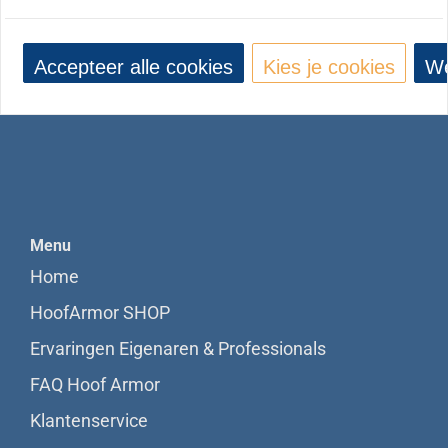
info@rebelhoofcare.com
KvK/CoC: 88743624
Accepteer alle cookies
Kies je cookies
We
BTW/VAT: NL864759976B01
Menu
Home
HoofArmor SHOP
Ervaringen Eigenaren & Professionals
FAQ Hoof Armor
Klantenservice